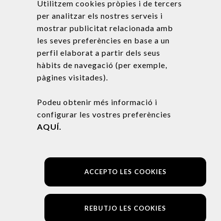
Utilitzem cookies pròpies i de tercers
per analitzar els nostres serveis i
mostrar publicitat relacionada amb
les seves preferències en base a un
perfil elaborat a partir dels seus
hàbits de navegació (per exemple,
Calderes de Gas
pàgines visitades).
Tècnics amb disposició de l’acreditació
d’instal·ladors autoritzats de gas. Instal·lem la
Podeu obtenir més informació i
teva caldera sense grans obres. Informa’t i
configurar les vostres preferències
demana pressupost.
AQUÍ.
ACCEPTO LES COOKIES
REBUTJO LES COOKIES