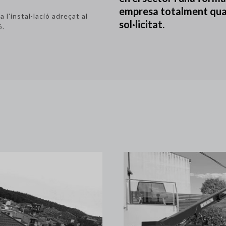
empresa totalment quali
l'instal·lació adreçat al
sol·licitat.
ó.