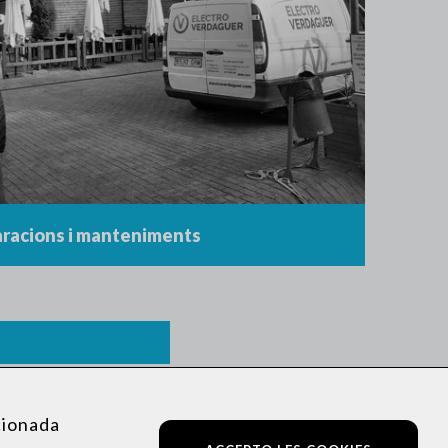
racions i manteniments
acionada