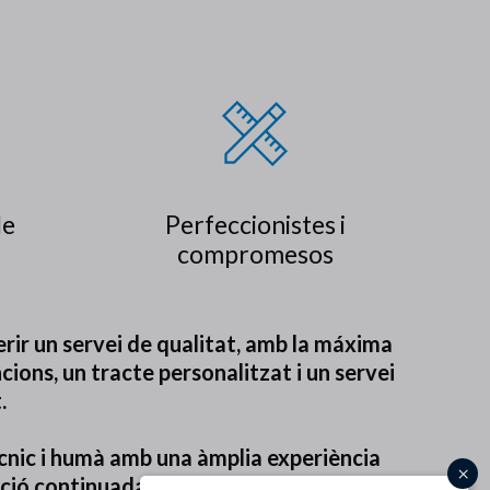
de
Perfeccionistes i
compromesos
erir un servei de qualitat, amb la máxima
cions, un tracte personalitzat i un servei
.
cnic i humà amb una àmplia experiència
ació continuada, el que ens fa una